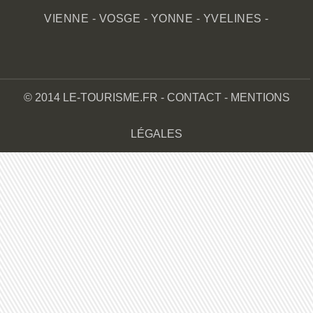
VIENNE
-
VOSGE
-
YONNE
-
YVELINES
-
© 2014 LE-TOURISME.FR -
CONTACT
-
MENTIONS
LÉGALES