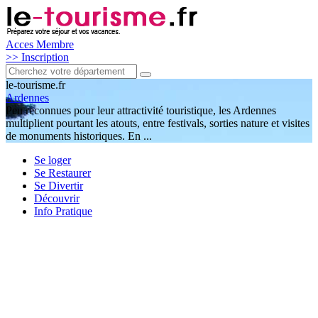
Acces Membre
>> Inscription
le
-tourisme
.fr
Ardennes
Peu reconnues pour leur attractivité touristique, les Ardennes
multiplient pourtant les atouts, entre festivals, sorties nature et visites
de monuments historiques. En ...
Se loger
Se Restaurer
Se Divertir
Découvrir
Info Pratique