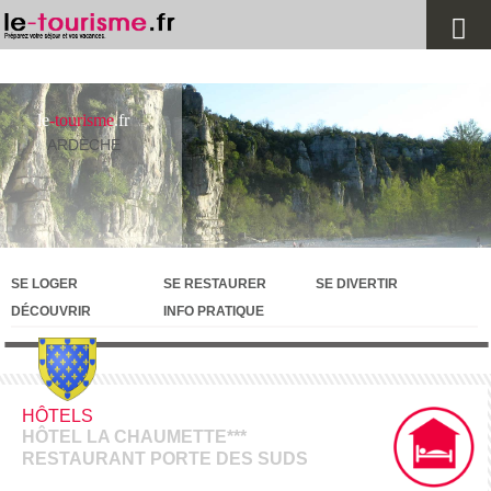
le
-tourisme
.fr
ARDÈCHE
SE LOGER
SE RESTAURER
SE DIVERTIR
DÉCOUVRIR
INFO PRATIQUE
HÔTELS
HÔTEL LA CHAUMETTE***
RESTAURANT PORTE DES SUDS