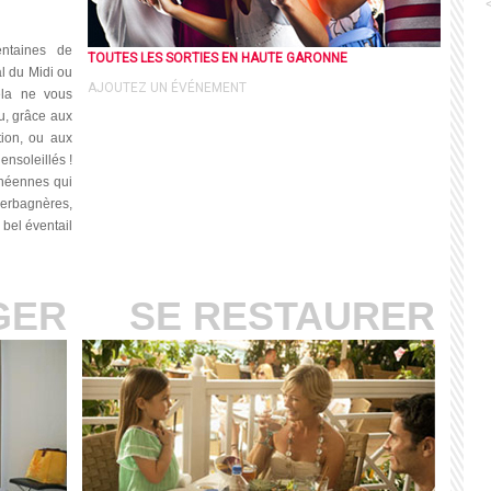
ntaines de
TOUTES LES SORTIES EN HAUTE GARONNE
al du Midi
ou
AJOUTEZ UN ÉVÉNEMENT
la ne
vous
u, grâce aux
tion,
ou
aux
nsoleillés !
énéennes qui
rbagnères,
bel éventail
GER
SE RESTAURER