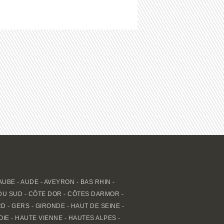
AUBE
-
AUDE
-
AVEYRON
-
BAS RHIN
-
DU SUD
-
CÔTE DOR
-
CÔTES DARMOR
-
RD
-
GERS
-
GIRONDE
-
HAUT DE SEINE
-
OIE
-
HAUTE VIENNE
-
HAUTES ALPES
-