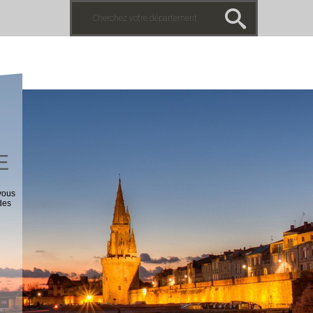
E
vous
des
n