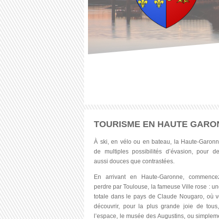
TOURISME EN HAUTE GARO
À
ski, en
vélo
ou
en bateau, la
Haute-Garon
de multiples
possibilités
d’évasion
, pour d
aussi
douces
que
contrastées
.
En
arrivant
en
Haute-Garonne
,
commence
perdre
par Toulouse, la
fameuse
Ville rose :
un
totale
dans
le pays de Claude
Nougaro
,
où
v
découvrir
, pour la plus
grande
joie de
tous
l’espace
, le
musée
des
Augustins
,
ou
simplem