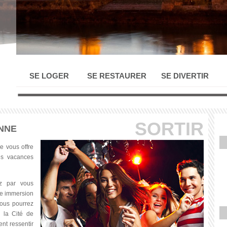
SE LOGER
SE RESTAURER
SE DIVERTIR
SORTIR
NNE
ne
vous
offre
es
vacances
z
par
vous
e
immersion
ous
pourrez
, la
Cité
de
ent
ressentir