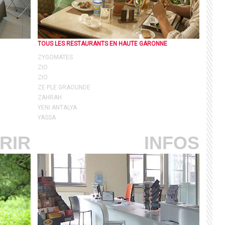
TOUS LES RESTAURANTS EN HAUTE GARONNE
ZYGOMATES
ZIO
ZIO
ZE PLE GRAOUNDE
ZAHRAH
YENI ANTALYA
YASSA
RIR
INFOS