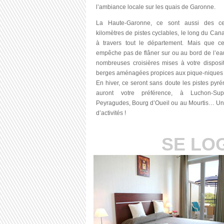
l’ambiance
locale
sur
les
quais
de
Garonne
.
La
Haute-Garonne
, ce sont
aussi
des ce
kilomètres de pistes cyclables, le long du Can
à travers tout le département. Mais
que
ce
empêche pas de flâner sur
ou
au bord de l’ea
nombreuses croisières mises à votre disposi
berges aménagées propices aux pique-niques e
En hiver, ce seront sans doute les pistes pyr
auront votre préférence, à Luchon-Supe
Peyragudes, Bourg d’Oueil
ou
au Mourtis… Un 
d’activités !
SE LO