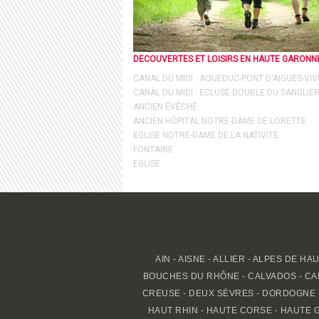
DECOUVERTES ET LOISIRS EN HAUTE GARONN
CANAL DU MIDI : AQUEDUC-PONT D'AIGUES-VIV
CANAL DU MIDI : ECLUSE DOUBLE DU SANGLIE
ANCIEN ÉVÊCHÉ
ANCIEN HÔPITAL NOTRE-DAME DE LORETTE
EGLISE NOTRE-DAME DE LA NATIVITÉ
FONTAINE
EGLISE
AIN
-
AISNE
-
ALLIER
-
ALPES DE HA
BOUCHES DU RHÔNE
-
CALVADOS
-
CA
CREUSE
-
DEUX SÈVRES
-
DORDOGNE
HAUT RHIN
-
HAUTE CORSE
-
HAUTE 