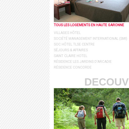
TOUS LES LOGEMENTS EN HAUTE GARONNE
VILLAGES HÔTEL
SOCIÉTÉ MANAGEMENT INTERNATIONAL (SMI)
SOC HÔTEL TLSE CENTRE
SÉJOURS & AFFAIRES
SAINT CLAIRE HOTEL
RÉSIDENCE LES JARDINS D'ARCADIE
RÉSIDENCE CONCORDE
DECOUV