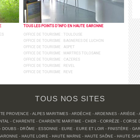
E
TOUS LES POINTS D'INFO EN HAUTE GARONNE
ES
OFFICE DE TOURISME : TOULOUSE
R
OFFICE DE TOURISME : BAGNERES DE LUCHON
OFFICE DE TOURISME : ASPET
OFFICE DE TOURISME : MARTRES TOLOSANE
OFFICE DE TOURISME : CAZERES
OFFICE DE TOURISME : REVEL
OFFICE DE TOURISME : REVE
TOUS NOS SITES
UTE PROVENCE
-
ALPES MARITIMES
-
ARDÈCHE
-
ARDENNES
-
ARIÈGE
-
NTAL
-
CHARENTE
-
CHARENTE MARITIME
-
CHER
-
CORRÈZE
-
CORSE 
-
DOUBS
-
DRÔME
-
ESSONNE
-
EURE
-
EURE ET LOIR
-
FINISTÈRE
-
GA
GARONNE
-
HAUTE LOIRE
-
HAUTE MARNE
-
HAUTE SAÔNE
-
HAUTE SAV