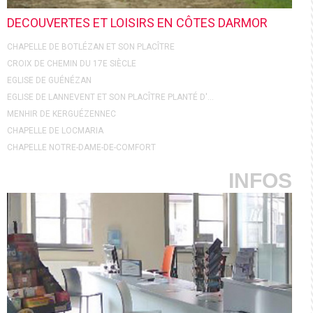
DECOUVERTES ET LOISIRS EN CÔTES DARMOR
CHAPELLE DE BOTLÉZAN ET SON PLACÎTRE
CROIX DE CHEMIN DU 17E SIÈCLE
EGLISE DE GUÉNÉZAN
EGLISE DE LANNEVENT ET SON PLACÎTRE PLANTÉ D'...
MENHIR DE KERGUÉZENNEC
CHAPELLE DE LOCMARIA
CHAPELLE NOTRE-DAME-DE-COMFORT
INFOS