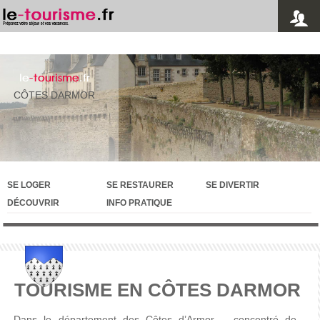
le
-tourisme
.fr
CÔTES DARMOR
SE LOGER
SE RESTAURER
SE DIVERTIR
DÉCOUVRIR
INFO PRATIQUE
TOURISME EN CÔTES DARMOR
Dans
le
département
des
Côtes
d’Armor
–
concentré
de