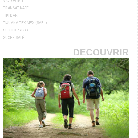
VICTOR'INN
TRANSAT KAFÉ
TIKI BAR
TIJUANA TEX MEX (SARL)
SUSHI XPRESS
SUCRÉ SALÉ
DECOUVRIR