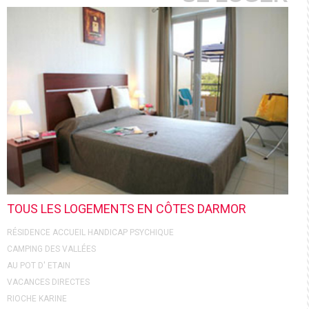
TOUS LES LOGEMENTS EN CÔTES DARMOR
RÉSIDENCE ACCUEIL HANDICAP PSYCHIQUE
CAMPING DES VALLÉES
AU POT D' ETAIN
VACANCES DIRECTES
RIOCHE KARINE