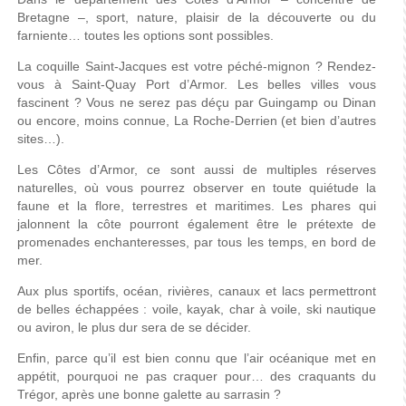
Bretagne
–, sport, nature,
plaisir
de la
découverte
ou
du
farniente… toutes les options sont possibles.
La coquille Saint-Jacques est votre péché-mignon ? Rendez-
vous à Saint-Quay Port d’Armor. Les belles villes vous
fascinent ? Vous ne serez pas déçu par Guingamp ou Dinan
ou encore, moins connue, La Roche-Derrien (et bien d’autres
sites…).
Les Côtes d’Armor, ce sont aussi de multiples réserves
naturelles, où vous pourrez observer en toute quiétude la
faune et la flore, terrestres et maritimes. Les phares qui
jalonnent la côte pourront également être le prétexte de
promenades enchanteresses, par tous les temps, en bord de
mer.
Aux plus sportifs, océan, rivières, canaux et lacs permettront
de belles échappées : voile, kayak, char à voile, ski nautique
ou aviron, le plus dur sera de se décider.
Enfin, parce qu’il est bien connu que l’air océanique met en
appétit, pourquoi ne pas craquer pour… des craquants du
Trégor, après une bonne galette au sarrasin ?