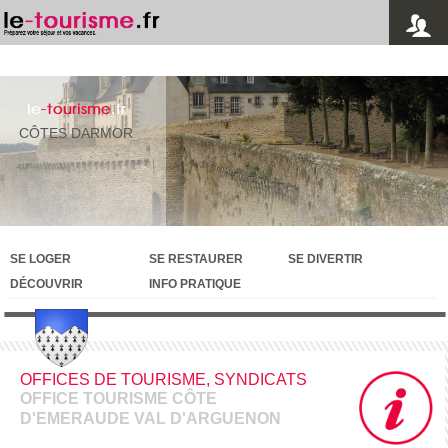
le
-tourisme
.fr
CÔTES DARMOR
SE LOGER
SE RESTAURER
SE DIVERTIR
DÉCOUVRIR
INFO PRATIQUE
OFFICES DE TOURISME, SYNDICATS
OFFICE TOURISME CÔTE
D'EMERAUDE VAL D'ARGUENON