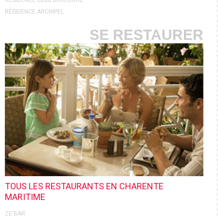
RÉSIDENCE CLUB BOIS DORÉ
RÉSIDENCE ARCHIPEL
SE RESTAURER
TOUS LES RESTAURANTS EN CHARENTE
MARITIME
ZE'BAR