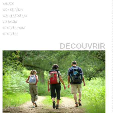
YAMATO
WOK DE PÉKIN
WALLILABOU BAY
VIA ROMA
TOTO PIZZ-AYMI
TOTO PIZZ
DECOUVRIR