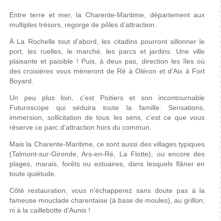
Entre
terre
et mer, la
Charente-Maritime
,
département
aux
multiples
trésors
,
regorge
de
pôles
d’attraction
.
À
La Rochelle tout
d’abord
, les
citadins
pourront
sillonner
le
port, les
ruelles
, le
marché
, les
parcs
et
jardins
.
Une
ville
plaisante
et
paisible
!
Puis
,
à
deux
pas, direction les
îles
où
des
croisières
vous
mèneront
de
Ré
à
Oléron
et
d’Aix
à
Fort
Boyard
.
Un
peu
plus loin,
c’est
Poitiers
et son
incontournable
Futuroscope
qui
séduira
toute
la
famille
. Sensations,
immersion,
sollicitation
de
tous
les
sens
,
c’est
ce
que
vous
réserve
ce
parc
d’attraction
hors du
commun
.
Mais
la
Charente-Maritime
,
ce
sont
aussi
des villages
typiques
(
Talmont-sur-Gironde
,
Ars-en-Ré
, La
Flotte
),
ou
encore des
plages
,
marais
,
forêts
ou
estuaires
,
dans
lesquels
flâ
ner
en
toute
quiétude
.
Côté
restauration
,
vous
n’échapperez
sans
doute
pas
à
la
fameuse
mouclade
charentaise
(
à
base de
moules
), au
grillon
,
ni
à
la
caillebotte
d’Aunis
!