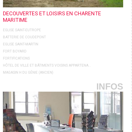
DECOUVERTES ET LOISIRS EN CHARENTE
MARITIME
EGLISE SAINT-EUTROPE
BATTERIE DE COUDEPONT
EGLISE SAINT-MARTIN
FORT BOYARD
FORTIFICATIONS
HÔTEL DE VILLE ET BÂTIMENTS VOISINS APPARTENA...
MAGASIN H DU GÉNIE (ANCIEN)
INFOS