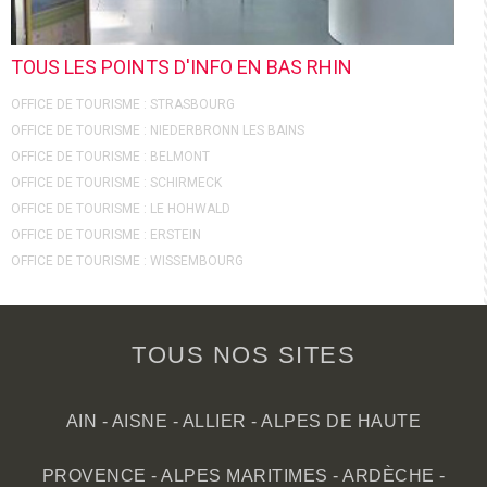
TOUS LES POINTS D'INFO EN BAS RHIN
OFFICE DE TOURISME : STRASBOURG
OFFICE DE TOURISME : NIEDERBRONN LES BAINS
OFFICE DE TOURISME : BELMONT
OFFICE DE TOURISME : SCHIRMECK
OFFICE DE TOURISME : LE HOHWALD
OFFICE DE TOURISME : ERSTEIN
OFFICE DE TOURISME : WISSEMBOURG
TOUS NOS SITES
AIN
-
AISNE
-
ALLIER
-
ALPES DE HAUTE
PROVENCE
-
ALPES MARITIMES
-
ARDÈCHE
-