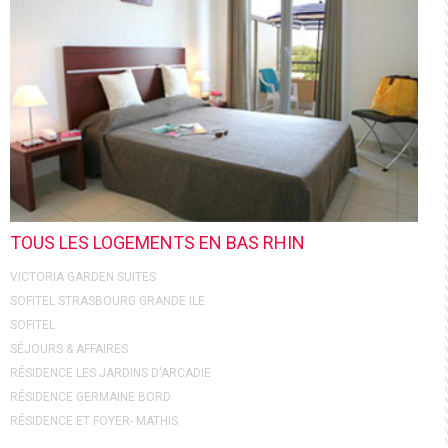
TOUS LES LOGEMENTS EN BAS RHIN
VICTORIA GARDEN SUITES
SOFITEL STRASBOURG GRANDE ILE
SOFITEL
SÉJOURS & AFFAIRES
RÉSIDENCE LES JARDINS D'ARCADIE
RÉSIDENCE GERMAINE BORD
RÉSIDENCE ET FOYER- MATHIS