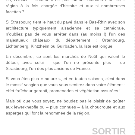
région
à
la
fois
chargée
d’histoire
et aux
si
nombreuses
facettes
?
Si Strasbourg tient le haut du pavé dans le Bas-Rhin avec son
architecture typiquement alsacienne et sa cathédrale,
n’oubliez pas de vous arrêter dans (au moins !) l’un des
majestueux châteaux du département : Ortenbourg,
Lichtenberg, Kintzheim ou Guirbaden, la liste est longue.
En
décembre
,
ce
sont
les
marchés
de
Noël
qui
valent
le
détour
,
avec
celui
–
que
l’on
ne
présente
plus – de
Strasbourg,
l’un
des plus
anciens
de France.
Si
vous
êtes plus « nature », et en toutes saisons, c’est
dans
le massif vosgien
que
vous
vous
sentirez
dans
votre élément :
effet fraîcheur garanti, promenades et végétation assurées !
Mais où que vous soyez, ne boudez pas le plaisir de goûter
aux lewerknepfle ou – plus connues – à la choucroute et aux
asperges qui font la renommée de la région.
SORTIR