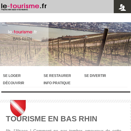
le
-tourisme
.fr
BAS RHIN
SE LOGER
SE RESTAURER
SE DIVERTIR
DÉCOUVRIR
INFO PRATIQUE
TOURISME EN BAS RHIN
Ah,
l’Alsace
! Comment ne pas
tomber
amoureux
de
cette