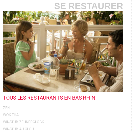
SE RESTAURER
TOUS LES RESTAURANTS EN BAS RHIN
ZEN
WOK THAÏ
WINSTUB ZEHNERGLOCK
WINSTUB AU CLOU