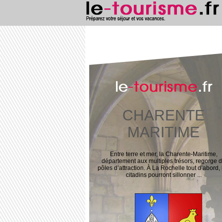
le
-tourisme
.fr
CHARENTE
MARITIME
Entre terre et mer, la Charente-Maritime,
département aux multiples trésors, regorge 
pôles d’attraction. À La Rochelle tout d’abord, 
citadins pourront sillonner ...