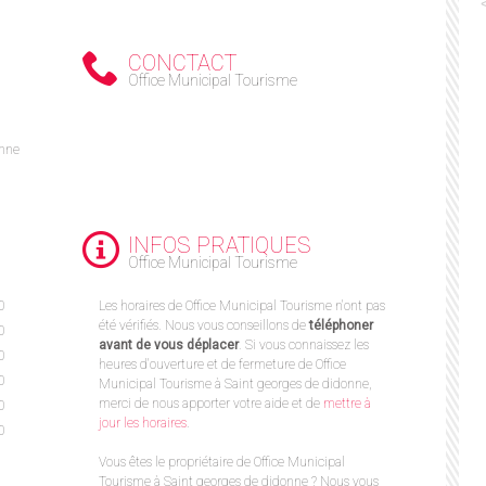
CONCTACT
Office Municipal Tourisme
onne
INFOS PRATIQUES
Office Municipal Tourisme
0
Les horaires de Office Municipal Tourisme n'ont pas
été vérifiés. Nous vous conseillons de
téléphoner
0
avant de vous déplacer
. Si vous connaissez les
0
heures d'ouverture et de fermeture de Office
0
Municipal Tourisme à Saint georges de didonne,
merci de nous apporter votre aide et de
mettre à
0
jour les horaires
.
0
Vous êtes le propriétaire de Office Municipal
Tourisme à Saint georges de didonne ? Nous vous