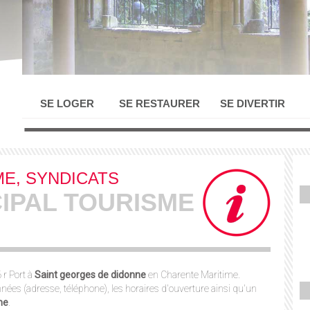
SE LOGER
SE RESTAURER
SE DIVERTIR
ME, SYNDICATS
CIPAL TOURISME
 r Port à
Saint georges de didonne
en Charente Maritime.
nées (adresse, téléphone), les horaires d'ouverture ainsi qu'un
me
.