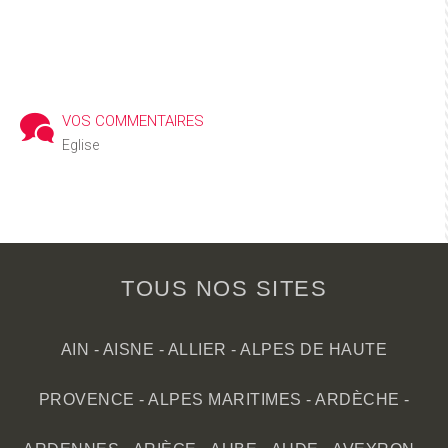
VOS COMMENTAIRES
Eglise
TOUS NOS SITES
AIN
-
AISNE
-
ALLIER
-
ALPES DE HAUTE
PROVENCE
-
ALPES MARITIMES
-
ARDÈCHE
-