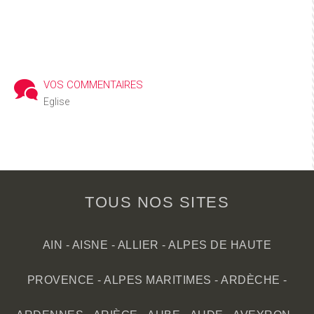
VOS COMMENTAIRES
Eglise
TOUS NOS SITES
AIN
-
AISNE
-
ALLIER
-
ALPES DE HAUTE
PROVENCE
-
ALPES MARITIMES
-
ARDÈCHE
-