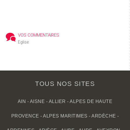
VOS COMMENTAIRES
Eglise
TOUS NOS SITES
AIN
-
AISNE
-
ALLIER
-
ALPES DE HAUTE
PROVENCE
-
ALPES MARITIMES
-
ARDÈCHE
-