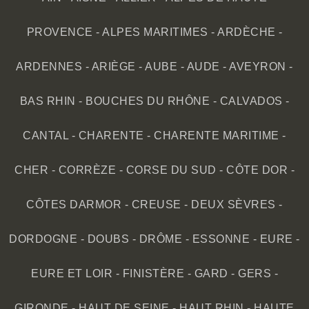
PROVENCE
-
ALPES MARITIMES
-
ARDÈCHE
-
ARDENNES
-
ARIÈGE
-
AUBE
-
AUDE
-
AVEYRON
-
BAS RHIN
-
BOUCHES DU RHÔNE
-
CALVADOS
-
CANTAL
-
CHARENTE
-
CHARENTE MARITIME
-
CHER
-
CORRÈZE
-
CORSE DU SUD
-
CÔTE DOR
-
CÔTES DARMOR
-
CREUSE
-
DEUX SÈVRES
-
DORDOGNE
-
DOUBS
-
DRÔME
-
ESSONNE
-
EURE
-
EURE ET LOIR
-
FINISTÈRE
-
GARD
-
GERS
-
GIRONDE
-
HAUT DE SEINE
-
HAUT RHIN
-
HAUTE