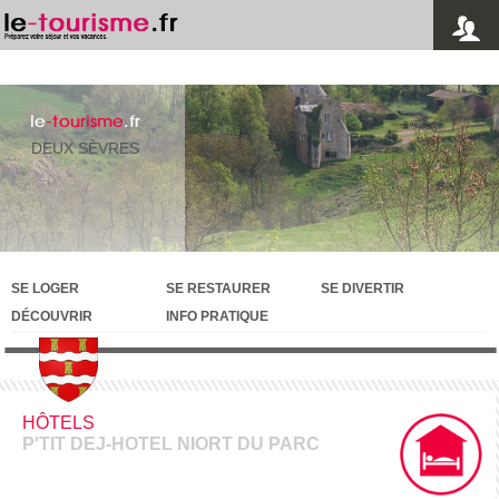
le
-tourisme
.fr
DEUX SÈVRES
SE LOGER
SE RESTAURER
SE DIVERTIR
DÉCOUVRIR
INFO PRATIQUE
HÔTELS
P'TIT DEJ-HOTEL NIORT DU PARC