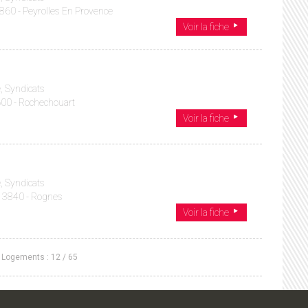
3860 - Peyrolles En Provence
Voir la fiche
, Syndicats
600 - Rochechouart
Voir la fiche
, Syndicats
 13840 - Rognes
Voir la fiche
Logements :
12
/
65