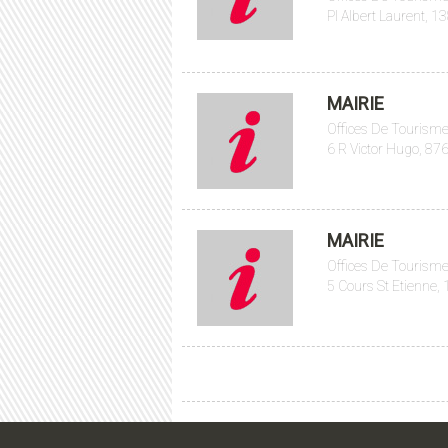
Pl Albert Laurent, 1
MAIRIE
Offices De Tourisme
6 R Victor Hugo, 87
MAIRIE
Offices De Tourisme
5 Cours St Etienne,