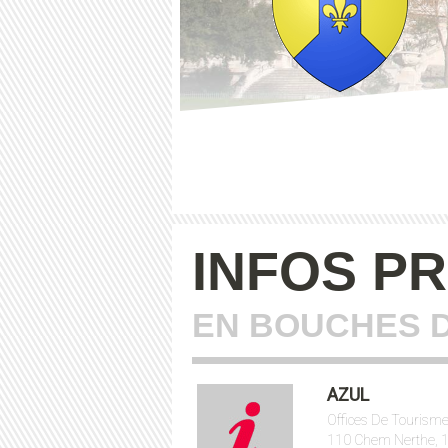
INFOS P
EN BOUCHES 
AZUL
Offices De Tourisme
110 Chem Nerthe, 1