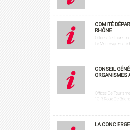
COMITÉ DÉPAR
RHÔNE
Offices De Tourisme
Le Montesquieu 13 R
CONSEIL GÉNÉ
ORGANISMES 
Offices De Tourisme
13 R Roux De Brigno
LA CONCIERGE