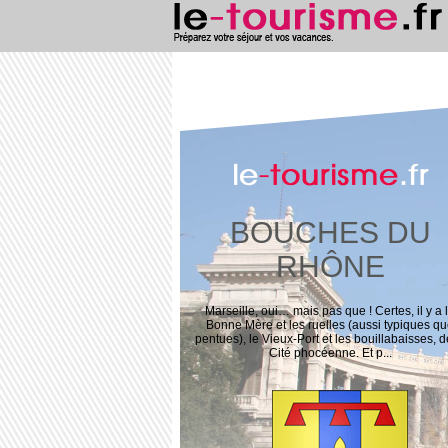
le
-tourisme
.fr
BOUCHES DU
RHÔNE
Marseille, oui… mais pas que ! Certes, il y a 
Bonne Mère et les ruelles (aussi typiques q
pentues), le Vieux-Port et les bouillabaisses, d
Cité phocéenne. Et p...