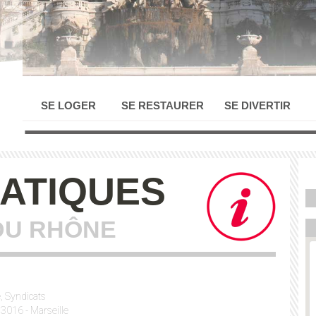
SE LOGER
SE RESTAURER
SE DIVERTIR
RATIQUES
DU RHÔNE
, Syndicats
3016 - Marseille