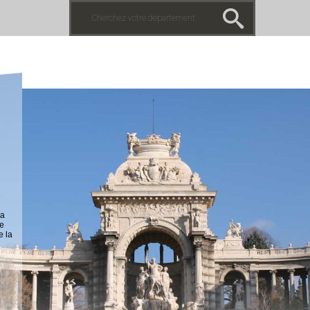
la
ue
e la