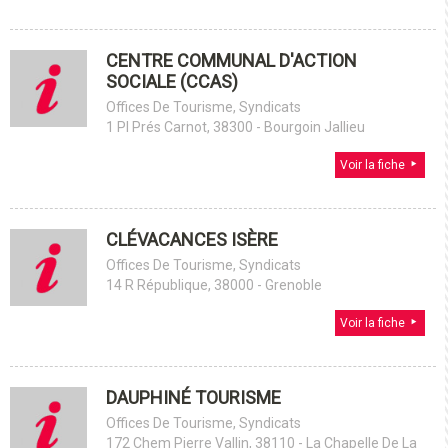
CENTRE COMMUNAL D'ACTION
SOCIALE (CCAS)
Offices De Tourisme, Syndicats
1 Pl Prés Carnot, 38300 - Bourgoin Jallieu
Voir la fiche
CLÉVACANCES ISÈRE
Offices De Tourisme, Syndicats
14 R République, 38000 - Grenoble
Voir la fiche
DAUPHINÉ TOURISME
Offices De Tourisme, Syndicats
172 Chem Pierre Vallin, 38110 - La Chapelle De La