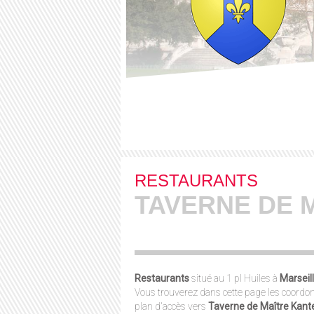
RESTAURANTS
TAVERNE DE 
Restaurants
situé au 1 pl Huiles à
Marseil
Vous trouverez dans cette page les coordon
plan d'accès vers
Taverne de Maître Kant