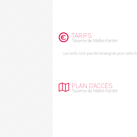
TARIFS
Taverne de Maître Kanter
Les tarifs n'ont pas été renseignés pour cette fi
PLAN D'ACCÈS
Taverne de Maître Kanter