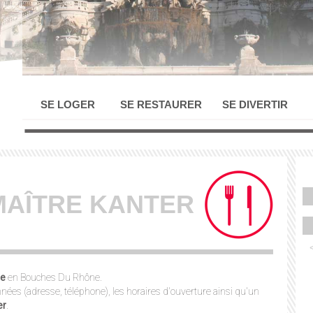
SE LOGER
SE RESTAURER
SE DIVERTIR
MAÎTRE KANTER
le
en Bouches Du Rhône.
nées (adresse, téléphone), les horaires d'ouverture ainsi qu'un
er
.