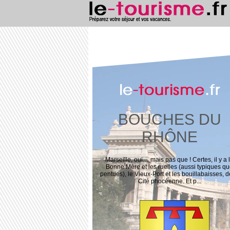
le
-tourisme
.fr
BOUCHES DU
RHÔNE
Marseille, oui… mais pas que ! Certes, il y a 
Bonne Mère et les ruelles (aussi typiques q
pentues), le Vieux-Port et les bouillabaisses, d
Cité phocéenne. Et p...