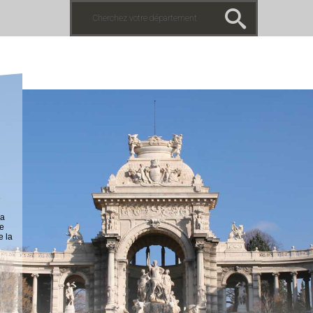
la
ue
e la