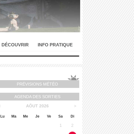
DÉCOUVRIR
INFO PRATIQUE
PRÉVISIONS MÉTÉO
AGENDA DES SORTIES
<
AÔUT 2026
>
Lu
Ma
Me
Je
Ve
Sa
Di
1
2