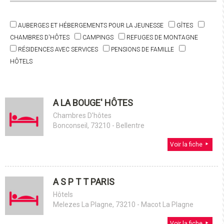
AUBERGES ET HÉBERGEMENTS POUR LA JEUNESSE
GÎTES
CHAMBRES D'HÔTES
CAMPINGS
REFUGES DE MONTAGNE
RÉSIDENCES AVEC SERVICES
PENSIONS DE FAMILLE
HÔTELS
A LA BOUGE' HÔTES
Chambres D'hôtes
Bonconseil, 73210 - Bellentre
Voir la fiche
A S P T T PARIS
Hôtels
Melezes La Plagne, 73210 - Macot La Plagne
Voir la fiche