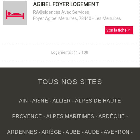
AGIBEL FOYER LOGEMENT
RÃ©sidences Avec Services
Foyer Agibel Menuires, 73440 - Les Menuires
Voir la fiche
Logements :
11
/
100
TOUS NOS SITES
AIN
-
AISNE
-
ALLIER
-
ALPES DE HAUTE
PROVENCE
-
ALPES MARITIMES
-
ARDÈCHE
-
ARDENNES
-
ARIÈGE
-
AUBE
-
AUDE
-
AVEYRON
-